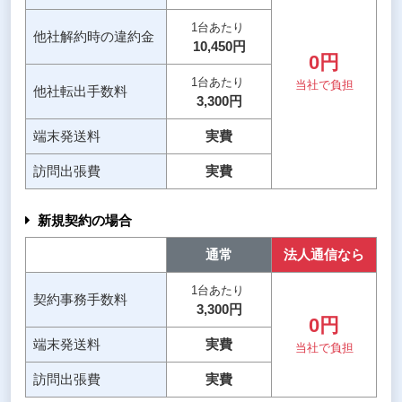
1台あたり
他社解約時
の違約金
10,450円
0円
1台あたり
当社で負担
他社転出
手数料
3,300円
端末
発送料
実費
訪問
出張費
実費
新規契約の場合
通常
法人通信
なら
1台あたり
契約事務
手数料
3,300円
0円
端末
発送料
実費
当社で負担
訪問
出張費
実費