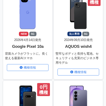
機種
NEW
5G
法人専用
5G
2026年4月14日発売
2024年09月10日発売
Google Pixel 10a
AQUOS wish4
背面カメラがフラットに。長く
堅牢なボディと長持ち電池。セ
使える最新AIスマホ
キュリティも充実のビジネス専
用モデル
機種情報
機種情報
0円
機種