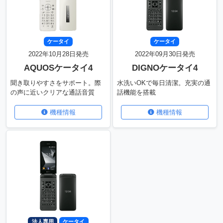
ケータイ
ケータイ
2022年10月28日発売
2022年09月30日発売
AQUOSケータイ4
DIGNOケータイ4
聞き取りやすさをサポート。際
水洗いOKで毎日清潔。充実の通
の声に近いクリアな通話音質
話機能を搭載
機種情報
機種情報
法人専用
ケータイ