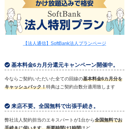
【法人通信】SoftBank法人プランページ
基本料金6カ月分還元キャンペーン開催中。
今ならご契約いただいた全ての回線の
基本料金6カ月分を
キャッシュバック！
特典はご契約台数分適用致します
来店不要。全国無料で出張手続き。
弊社法人契約担当のエキスパートが1台から
全国無料でお
手続きに伺います。所要時間は1時間
ほど。