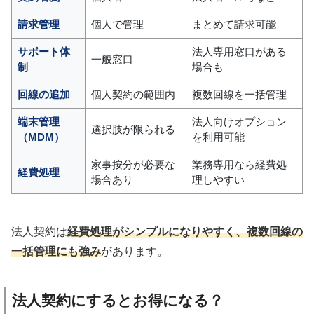
請求管理
個人で管理
まとめて請求可能
サポート体
法人専用窓口がある
一般窓口
制
場合も
回線の追加
個人契約の範囲内
複数回線を一括管理
端末管理
法人向けオプション
選択肢が限られる
（MDM）
を利用可能
家事按分が必要な
業務専用なら経費処
経費処理
場合あり
理しやすい
法人契約は
経費処理がシンプルになりやすく、複数回線の
一括管理にも強み
があります。
法人契約にするとお得になる？