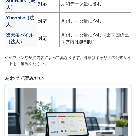
SoftBank（法
対応
月間データ量に含む
人）
Y!mobile（法
対応
月間データ量に含む
人）
楽天モバイル
月間データ量に含む（楽天回線エ
対応
（法人）
リア内は無制限）
※プランや契約内容によって異なります。詳細はキャリアの公式サイ
トをご確認ください。
あわせて読みたい