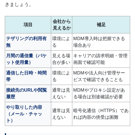
きましょう。
会社から
項目
補足
見えるか
テザリングの利用有
環境によ
MDM導入時は把握できる
無
る
場合あり
月間の通信量（パケ
見える場
キャリアの請求明細・管理
ット使用量）
合が多い
画面で確認可能
通信した日時・時間
環境によ
MDMや法人向け管理サー
帯
る
ビスで確認できることも
接続先のURLや閲覧
通常は見
MDMやプロキシ設定があ
履歴
えない
る場合は別途確認が必要
やり取りした内容
通常は見
暗号化通信（HTTPS）であ
（メール・チャッ
えない
れば内容の傍受は困難
ト）