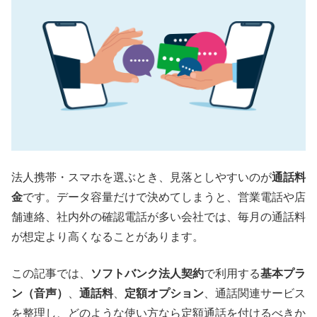
法人携帯・スマホを選ぶとき、見落としやすいのが
通話料
金
です。データ容量だけで決めてしまうと、営業電話や店
舗連絡、社内外の確認電話が多い会社では、毎月の通話料
が想定より高くなることがあります。
この記事では、
ソフトバンク法人契約
で利用する
基本プラ
ン（音声）
、
通話料
、
定額オプション
、通話関連サービス
を整理し、どのような使い方なら定額通話を付けるべきか