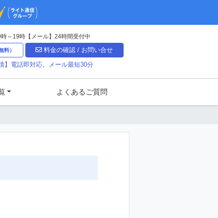
時～19時
【メール】24時間受付中
料金の確認
/
お問い合せ
無料）
積】
電話即対応。
メール最短30分
覧
よくあるご質問