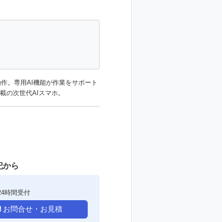
で快適動作。専用AI機能が作業をサポート
ー搭載の次世代AIスマホ。
記から
24時間受付
お問合せ・お見積