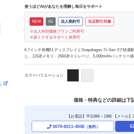
使うほどAIがあなたを理解し毎日をサポート
NEW
5G
法人契約可
当店割引対象
法人特別価格プランご利用可
新トクするサポート併用可
6.7インチ有機ELディスプレイとSnapdragon 7s Gen 3
し、12GBメモリ・256GBストレージ、5,000mAhバッテリ
カラーバリエーション
社
価格・特典などの詳細は下
【お電話】平日9時～19時
【メール】
0078-6011-4048
（無料）