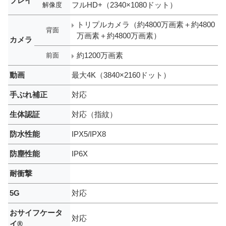
プレイ
フルHD+（2340×1080ドット）
解像度
トリプルカメラ（約4800万画素＋約4800
背面
万画素＋約4800万画素）
カメラ
約1200万画素
前面
動画
最大4K（3840×2160ドット）
手ぶれ補正
対応
生体認証
対応（指紋）
防水性能
IPX5/IPX8
防塵性能
IP6X
耐衝撃
5G
対応
おサイフケータ
対応
イ®